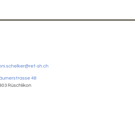
oni.schelker@ref-sh.ch
äumerstrasse 48
803
Rüschlikon