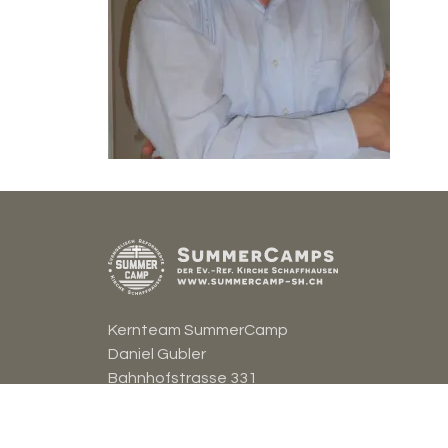
Kernteam SummerCamp
Daniel Gubler
Bahnhofstrasse 331
8262 Ramsen
daniel.gubler@ref-sh.ch