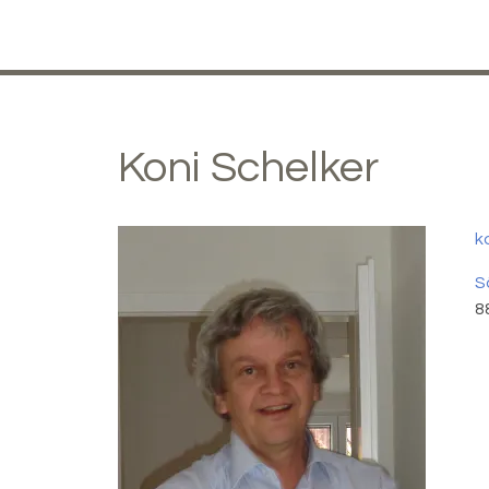
Koni
Schelker
k
S
8