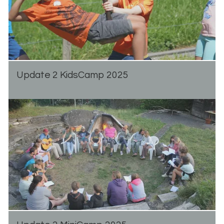
Up­date 2 Kid­s­Camp 2025