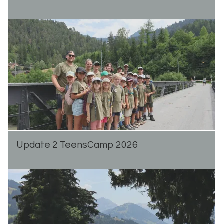
Up­date 2 Teen­s­Camp 2026