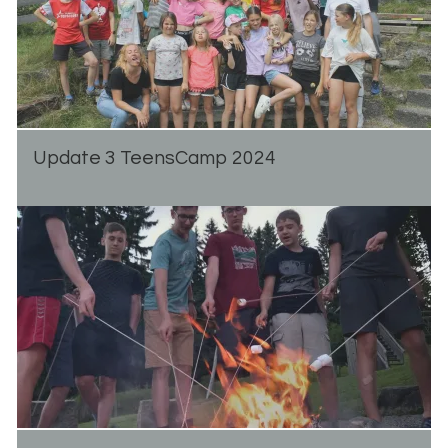
Up­date 3 Teen­s­Camp 2024