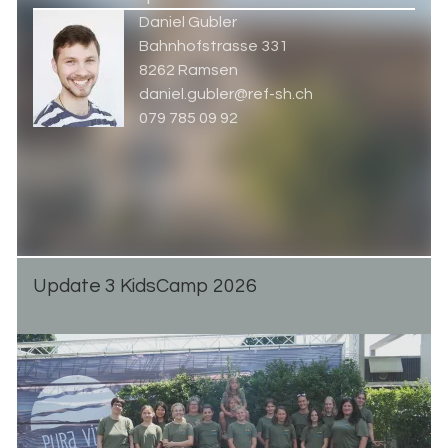
Daniel Gubler
Bahnhofstrasse 331
8262 Ramsen
daniel.gubler@ref-sh.ch
079 785 09 92
Up­date 3 Kid­s­Camp 2026