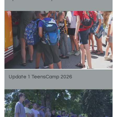
Up­date 1 Teen­s­Camp 2026