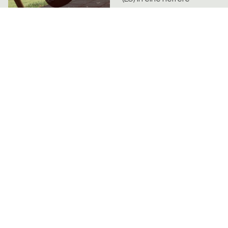
Detektivzentrale. 37
Nachwuchsdetektive im
Alter von sieben bis zehn
Jahren, vorwi...
Surcuolm 2017
Neunzehn Kinder und
Jugendliche aus
verschiedenen
Gemeinden der
reformierten
Landeskirche des
Kantons erlebten letzte
Woche ein actionreiches
und vielseitiges
Sommerlager.
Umgeben...