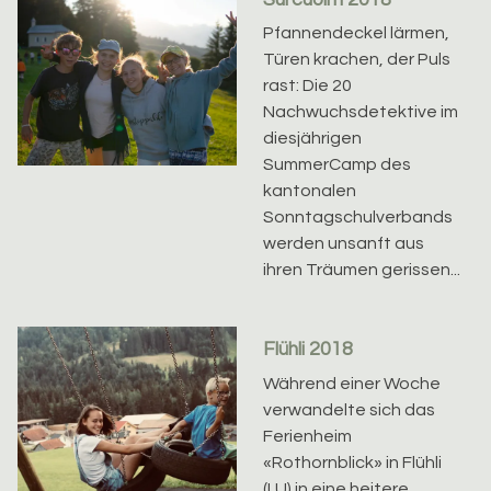
Surcuolm 2018
Pfannendeckel lärmen,
Türen krachen, der Puls
rast: Die 20
Nachwuchsdetektive im
diesjährigen
SummerCamp des
kantonalen
Sonntagschulverbands
werden unsanft aus
ihren Träumen gerissen...
Flühli 2018
Während einer Woche
verwandelte sich das
Ferienheim
«Rothornblick» in Flühli
(LU) in eine heitere